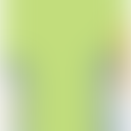
Duurzame stad
LEES VERDER
Samen en Dichtbij